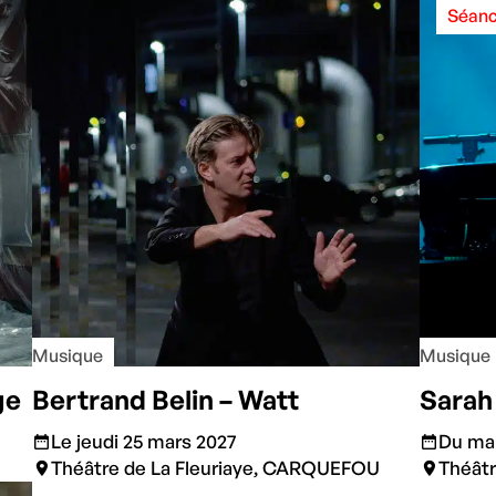
Séanc
Musique
Musique
ge
Bertrand Belin – Watt
Sara
Le jeudi 25 mars 2027
Du mar
Théâtre de La Fleuriaye, CARQUEFOU
Théât