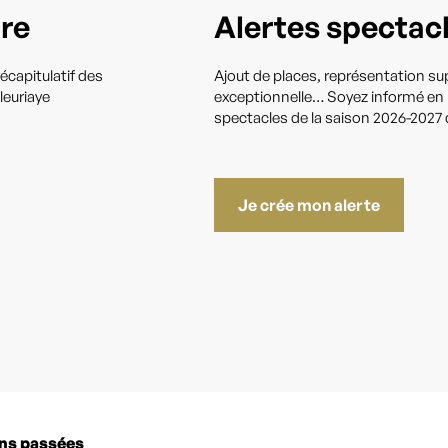
tre
Alertes spectac
écapitulatif des
Ajout de places, représentation s
leuriaye
exceptionnelle… Soyez informé en pr
spectacles de la saison 2026-2027 q
Je crée mon alerte
ns passées