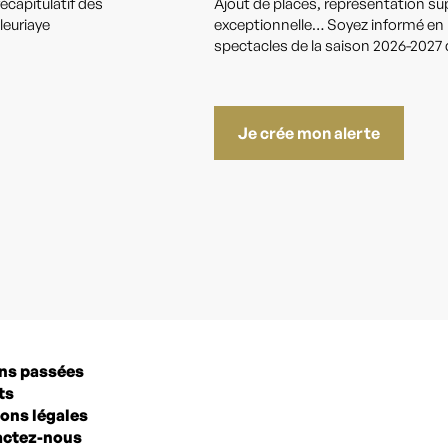
écapitulatif des
Ajout de places, représentation s
leuriaye
exceptionnelle… Soyez informé en pr
spectacles de la saison 2026-2027 q
Je crée mon alerte
ns passées
ts
ons légales
ctez-nous