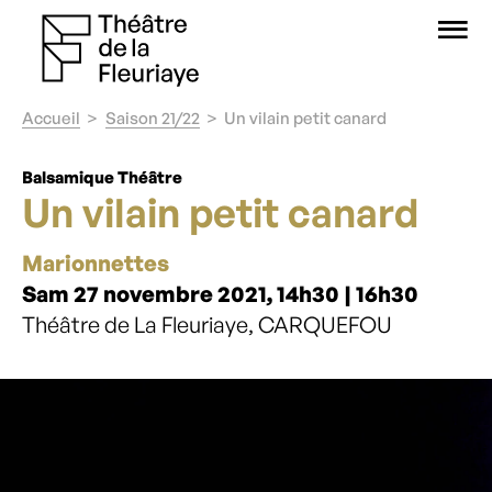
O
Accueil
Saison 21/22
Un vilain petit canard
Balsamique Théâtre
Un vilain petit canard
Marionnettes
Sam 27 novembre 2021, 14h30 | 16h30
Théâtre de La Fleuriaye, CARQUEFOU