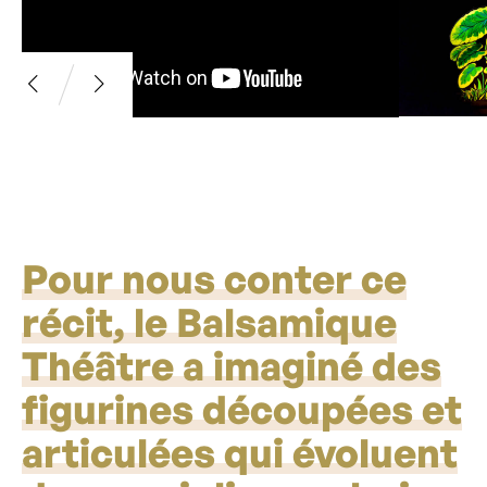
Pour nous conter ce
récit, le Balsamique
Théâtre a imaginé des
figurines découpées et
articulées qui évoluent