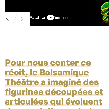
Pour nous conter ce
récit, le Balsamique
Théâtre a imaginé des
figurines découpées et
articulées qui évoluent