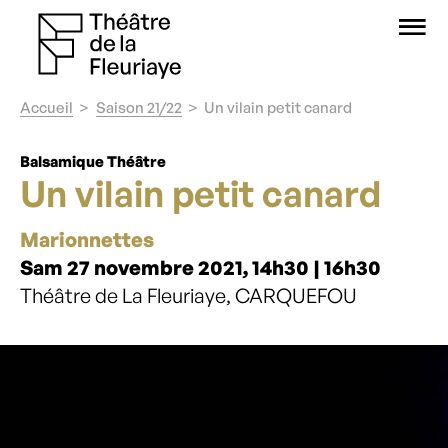
O
Accueil
Saison 21/22
Un vilain petit canard
Balsamique Théâtre
Un vilain petit canard
Marionnettes
Sam 27 novembre 2021, 14h30 | 16h30
Théâtre de La Fleuriaye, CARQUEFOU