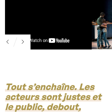
Tout s’enchaîne. Les
acteurs sont justes et
le public, debout,