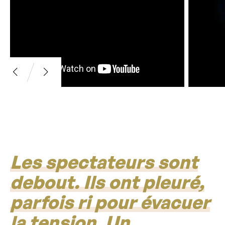
Les spectateurs sont
debout. Ils ont pleuré,
parfois ri pour évacuer
la tension. Un