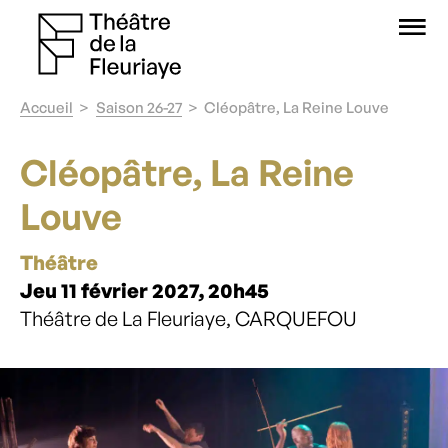
O
Accueil
Saison 26-27
Cléopâtre, La Reine Louve
Cléopâtre, La Reine
Louve
Théâtre
Jeu 11 février 2027, 20h45
Théâtre de La Fleuriaye, CARQUEFOU