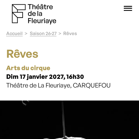
O
Accueil
Saison 26-27
Rêves
Rêves
Arts du cirque
Dim 17 janvier 2027, 16h30
Théâtre de La Fleuriaye, CARQUEFOU