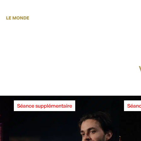
LE MONDE
Séance supplémentaire
Séanc