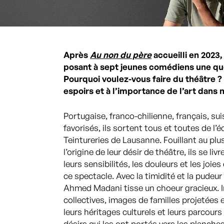
Après
Au non du père
accueilli en 2023
posant à sept jeunes comédiens une qu
Pourquoi voulez-vous faire du théâtre ?
espoirs et à l’importance de l’art dans n
Portugaise, franco-chilienne, français, su
favorisés, ils sortent tous et toutes de l’
Teintureries de Lausanne. Fouillant au pl
l’origine de leur désir de théâtre, ils se liv
leurs sensibilités, les douleurs et les joie
ce spectacle. Avec la timidité et la pudeur 
Ahmed Madani tisse un choeur gracieux. 
collectives, images de familles projetées 
leurs héritages culturels et leurs parcour
désirs qui les ont portés vers les planches