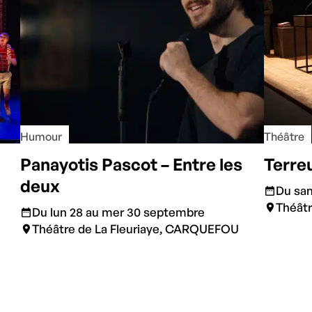
Humour
Théâtre
Panayotis Pascot – Entre les
Terre
deux
Du sam
Théât
Du lun 28 au mer 30 septembre
Théâtre de La Fleuriaye, CARQUEFOU