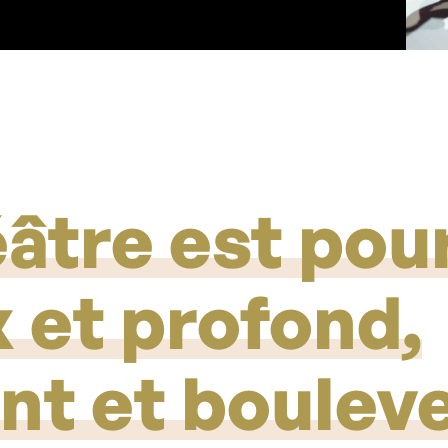
âtre est pour
 et profond,
nt et boulev