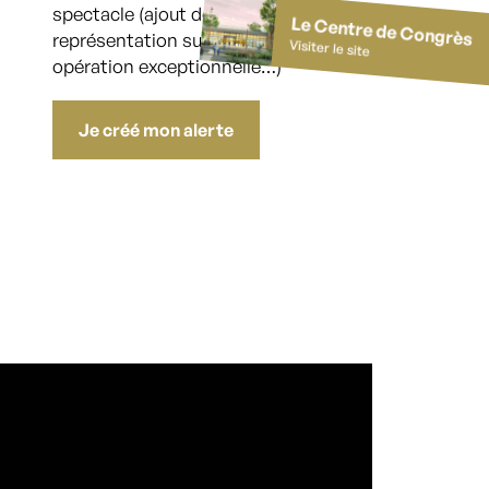
spectacle (ajout de places,
Le Centre de Congrès
représentation supplémentaire,
Visiter le site
opération exceptionnelle…)
Je créé mon alerte