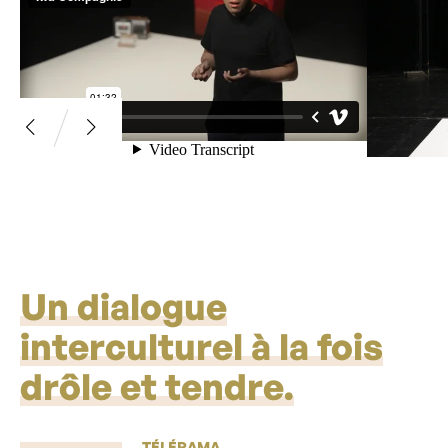
Un dialogue
interculturel à la fois
drôle et tendre.
TÉLÉRAMA