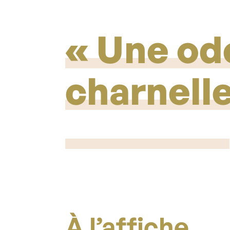
Une ode
charnelle
À l’affiche