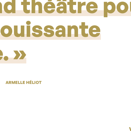
d théâtre po
louissante
.
ARMELLE HÉLIOT