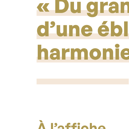
Du gran
d’une éb
harmonie
À l’affiche