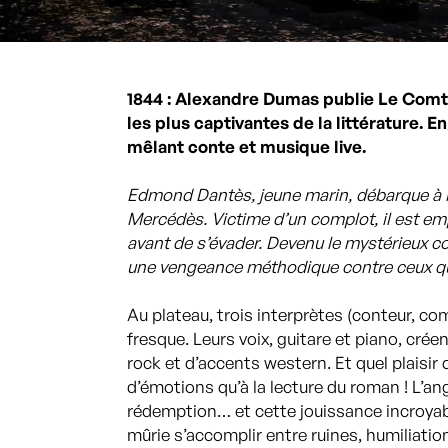
1844 : Alexandre Dumas publie Le Comt
les plus captivantes de la littérature. E
mêlant conte et musique live.
Edmond Dantès, jeune marin, débarque à M
Mercédès. Victime d’un complot, il est em
avant de s’évader. Devenu le mystérieux c
une vengeance méthodique contre ceux qui 
Au plateau, trois interprètes (conteur, c
fresque. Leurs voix, guitare et piano, crée
rock et d’accents western. Et quel plaisir
d’émotions qu’à la lecture du roman ! L’ango
rédemption… et cette jouissance incroya
mûrie s’accomplir entre ruines, humiliati