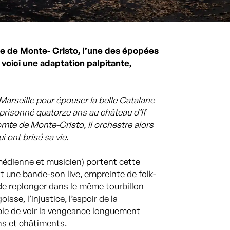
e de Monte- Cristo, l’une des épopées
n voici une adaptation palpitante,
arseille pour épouser la belle Catalane
prisonné quatorze ans au château d’If
omte de Monte-Cristo, il orchestre alors
ont brisé sa vie.
omédienne et musicien) portent cette
nt une bande-son live, empreinte de folk-
 de replonger dans le même tourbillon
isse, l’injustice, l’espoir de la
ble de voir la vengeance longuement
ons et châtiments.