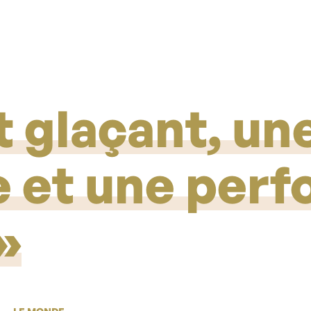
t glaçant, un
re et une per