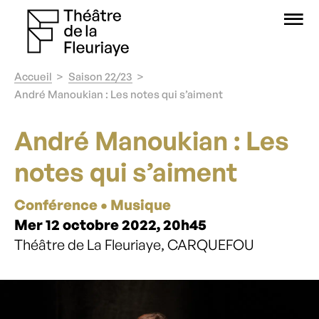
O
Accueil
Saison 22/23
André Manoukian : Les notes qui s’aiment
André Manoukian : Les
notes qui s’aiment
Conférence • Musique
Mer 12 octobre 2022, 20h45
Théâtre de La Fleuriaye, CARQUEFOU