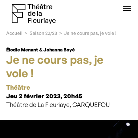
O
Accueil
Saison 22/23
Je ne cours pas, je vole !
Élodie Menant & Johanna Boyé
Je ne cours pas, je
vole !
Théâtre
Jeu 2 février 2023, 20h45
Théâtre de La Fleuriaye, CARQUEFOU