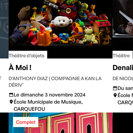
Théâtre d’objets
Théâtre
À Moi !
Denal
T
D’ANTHONY DIAZ | COMPAGNIE A KAN LA
DE NICO
DÉRIV’
Du sam
Le dimanche 3 novembre 2024
École 
École Municipale de Musique,
CARQ
CARQUEFOU
Complet