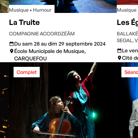
Musique • Humour
Musique
La Truite
Les É
COMPAGNIE ACCORDZÉÂM
BALLAKÉ 
SEGAL, 
Du sam 28 au dim 29 septembre 2024
Le ven
École Municipale de Musique,
Cité 
CARQUEFOU
Complet
Séanc