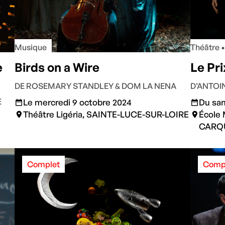
Musique
Théâtre 
e
Birds on a Wire
Le Pri
DE ROSEMARY STANDLEY & DOM LA NENA
D’ANTOI
E
Le mercredi 9 octobre 2024
Du sam
Théâtre Ligéria, SAINTE-LUCE-SUR-LOIRE
École 
CARQ
Complet
Comp