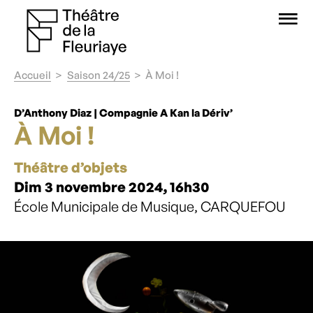
O
Accueil
Saison 24/25
À Moi !
D’Anthony Diaz | Compagnie A Kan la Dériv’
À Moi !
Théâtre d’objets
Dim 3 novembre 2024, 16h30
École Municipale de Musique, CARQUEFOU