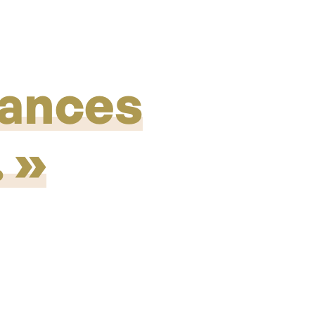
uances
.