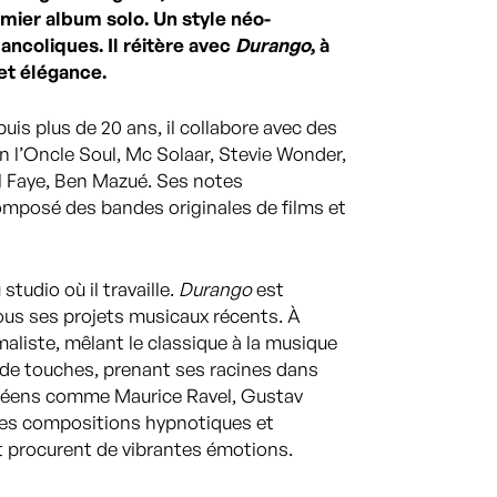
emier album solo. Un style néo-
ancoliques. Il réitère avec
Durango
, à
 et élégance.
epuis plus de 20 ans, il collabore avec des
en l’Oncle Soul, Mc Solaar, Stevie Wonder,
l Faye, Ben Mazué. Ses notes
omposé des bandes originales de films et
tudio où il travaille.
Durango
est
 tous ses projets musicaux récents. À
liste, mêlant le classique à la musique
r de touches, prenant ses racines dans
opéens comme Maurice Ravel, Gustav
 ses compositions hypnotiques et
t procurent de vibrantes émotions.