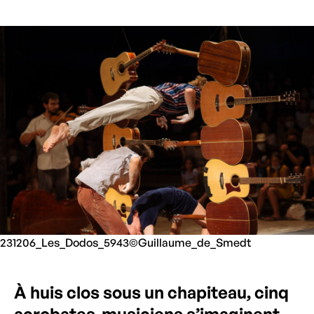
231206_Les_Dodos_5943©Guillaume_de_Smedt
À huis clos sous un chapiteau, cinq
acrobates-musiciens s’imaginent